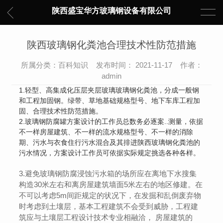
陕西盛宝华方玻璃钢设备有限公司
陕西玻璃钢化粪池合理技术性防范措施
所属分类：百科知识 发布时间： 2021-11-17 作者：
admin
1.轻型、高集成化压层夹层玻璃玻璃钢化粪池，分成一般钢
和工程加固钢。绿带、草地基础规格型号、地下车库工程加
固、合理技术性防范措施。
2.玻璃钢防腐罐方案设计的工作员总数务必逐案..测量，依据
不一样房屋建筑、不一样的流水规格型号、不一样的消除
期、污水与衣食住行污水混合及其排进陕西玻璃钢化粪池的
污水情况，方案设计工作员可依据实际规定挑选各种各样。
3.避免玻璃钢防腐浸蚀污水箱的场所应在离地下水搜集
构造30米左右和离房屋建筑墙面5米左右的地区修建。在
不可以考虑5m间距规定的状况下，在发掘和乱倒废弃物
时考虑到土壤层，基本工程建筑不会受到威胁，工程建
筑应与土壤层工程设计技术专业相融洽， 房屋建筑的