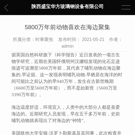
陕西盛宝华方玻璃钢设备有限公司
5800万年前动物喜欢在海边聚集
所属分类：时事聚焦 发布时间： 2021-05-21 作者：
admin
据英国自然科研旗下《科学报告》近日发表的一项古生
物学研究，近期在美国怀俄明州汉娜组发现的化石足迹
痕迹可追溯至5800万年前，其代表了哺乳动物在海边聚
集的.早证据。这一发现表明哺乳动物.早栖居在海洋的时
间可能比之前认为的早940万年，发生在古新世晚期
（6600万至5600万年前），而不是始新世（5600万至
3390万年前）。
海边温度舒适，环境宜人，人类中的大部分人都是喜爱
海边的。近期研究人员发现，早在五千多万年前，史前
哺乳动物就表现出了对海边的“钟情”。
美国犹他大学安顿·沃罗卜勒斯基及其同事，此次检查并