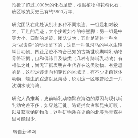
拍摄了超过1000米的化石足迹，根据植物和花粉化石，
该区域的历史已有约5800万年。
研究团队在此处识别出多种不同痕迹。一组是相对较
大、五趾的足迹，大小接近如今的棕熊脚；另一组是中
等大小、四趾的足迹。团队认为，五趾足迹是一种名
为“冠齿兽”的动物留下的，这是一种像河马的半水生钝
脚目动物。四趾足迹不符合已知的古新世晚期哺乳动物
骨骼证据，但和偶蹄目及貘类（几种有蹄哺乳动物）有
相似之处，尚无证据表明古生代存在这类动物。有意思
的是，这些足迹走向和穿过的区域里，有不少史前软体
动物、蠕虫的踪迹以及海葵，说明这一区域曾经是一片
浅潮水或海湾。
研究人员推断，史前哺乳动物聚在海边的原因与现代哺
乳动物差不多，如穿越迁徙、逃避捕食者和昆虫叮咬，
以及获取钠矿物质，这种矿物质在史前的北美热带森林
里可能很少。
转自新华网