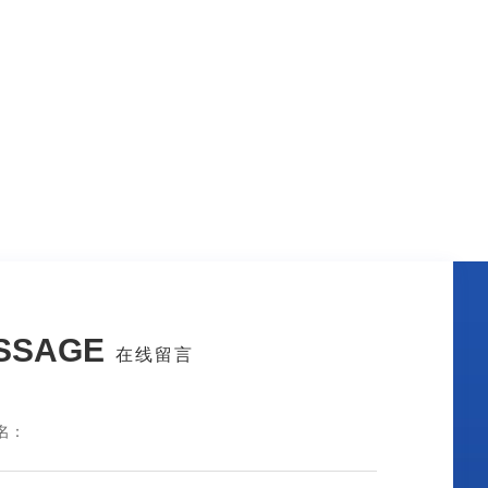
SSAGE
在线留言