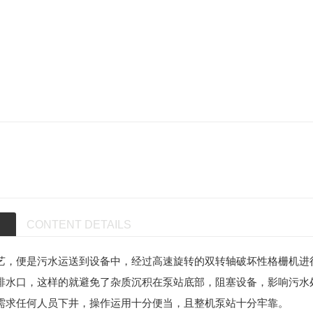
CONTENT DETAILS
艺，便是污水运送到设备中，经过高速旋转的双转轴破坏性格栅机进
排水口，这样的就避免了杂质沉积在泵站底部，阻塞设备，影响污水
需求任何人员下井，操作运用十分便当，且整机泵站十分牢靠。