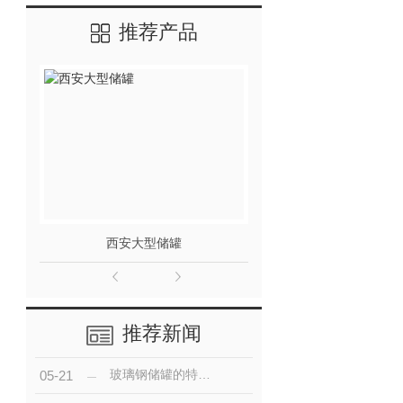
推荐产品
西安大型储罐
玻璃钢储
推荐新闻
玻璃钢储罐的特性和用途
05-21