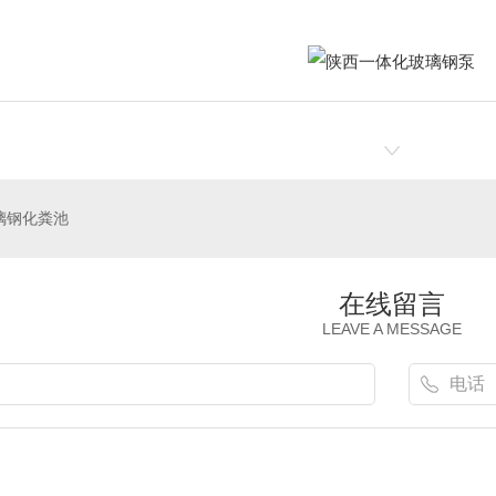
璃钢化粪池
在线留言
LEAVE A MESSAGE