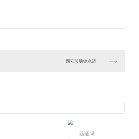
西安玻璃钢水罐