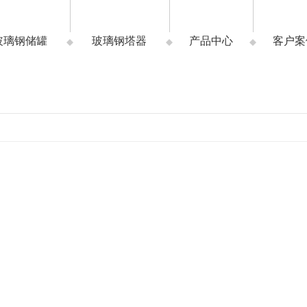
玻璃钢储罐
玻璃钢塔器
产品中心
客户案