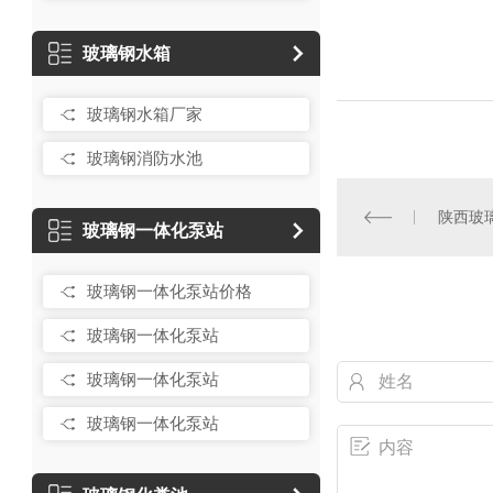
玻璃钢水箱
玻璃钢水箱厂家
玻璃钢消防水池
陕西玻
玻璃钢一体化泵站
玻璃钢一体化泵站价格
玻璃钢一体化泵站
玻璃钢一体化泵站
玻璃钢一体化泵站