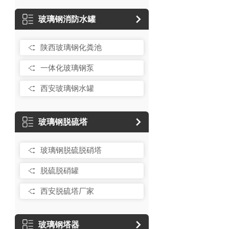
玻璃钢消防水罐
陕西玻璃钢化粪池
一体化玻璃钢泵
西安玻璃钢水罐
玻璃钢脱硫塔
玻璃钢脱硫脱硝塔
脱硫脱硝罐
西安脱硫塔厂家
玻璃钢塔器