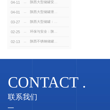
陕西大型储罐安全管理措施分析
04-11
陕西大型储罐泄漏事故调查报告公布
04-01
陕西大型储罐：设计与建造的关键要素
03-27
环保与安全：陕西不锈钢储罐的可持续发展
02-25
陕西不锈钢储罐的制造工艺与质量控制
02-13
CONTACT .
联系我们