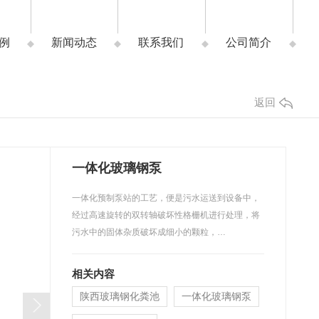
例
新闻动态
联系我们
公司简介
返回
一体化玻璃钢泵
一体化预制泵站的工艺，便是污水运送到设备中，
经过高速旋转的双转轴破坏性格栅机进行处理，将
污水中的固体杂质破坏成细小的颗粒，…
相关内容
陕西玻璃钢化粪池
一体化玻璃钢泵